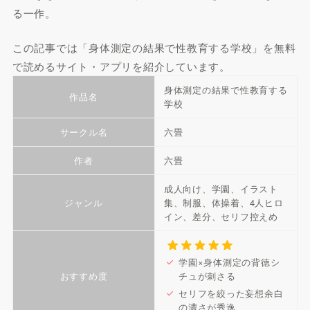
る一作。
この記事では「身体測定の結果で性教育する学校」を無料
で読めるサイト・アプリを紹介しています。
身体測定の結果で性教育する
作品名
学校
サークル名
六畳
作者
六畳
成人向け、学園、イラスト
ジャンル
集、制服、体操着、4人ヒロ
イン、差分、セリフ控えめ
学園×身体測定の背徳シ
おすすめ度
チュが刺さる
セリフを絞った妄想余白
の濃さが秀逸