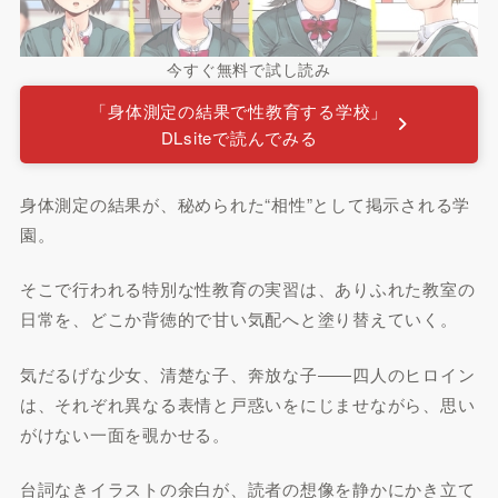
今すぐ無料で試し読み
「身体測定の結果で性教育する学校」
DLsiteで読んでみる
身体測定の結果が、秘められた“相性”として掲示される学
園。
そこで行われる特別な性教育の実習は、ありふれた教室の
日常を、どこか背徳的で甘い気配へと塗り替えていく。
気だるげな少女、清楚な子、奔放な子――四人のヒロイン
は、それぞれ異なる表情と戸惑いをにじませながら、思い
がけない一面を覗かせる。
台詞なきイラストの余白が、読者の想像を静かにかき立て